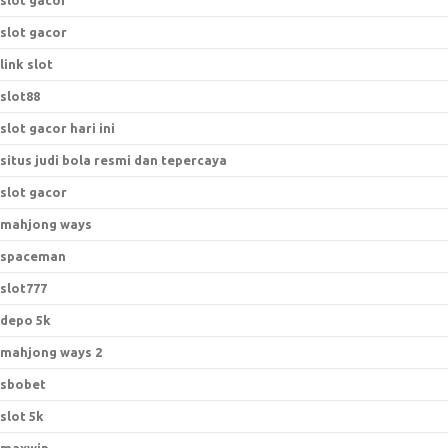
slot gacor
slot gacor
link slot
slot88
slot gacor hari ini
situs judi bola resmi dan tepercaya
slot gacor
mahjong ways
spaceman
slot777
depo 5k
mahjong ways 2
sbobet
slot 5k