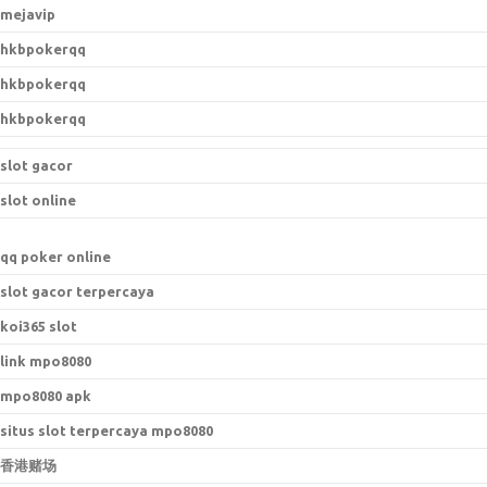
mejavip
hkbpokerqq
hkbpokerqq
hkbpokerqq
slot gacor
slot online
qq poker online
slot gacor terpercaya
koi365 slot
link mpo8080
mpo8080 apk
situs slot terpercaya mpo8080
香港赌场