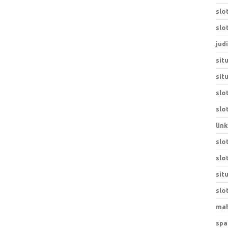
slo
slo
judi
sit
sit
slo
slo
link
slo
slo
sit
slo
mah
sp