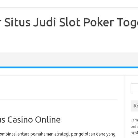
 Situs Judi Slot Poker Tog
Sea
for:
R
s Casino Online
Jam
befi
pró
kombinasi antara pemahaman strategi, pengelolaan dana yang