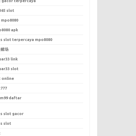
t gacor terpercaya
365 slot
k mpo8080
8080 apk
us slot terpercaya mpo8080
港赌场
uar33 link
uar33 slot
t online
t777
m99 daftar
us slot gacor
us slot
t