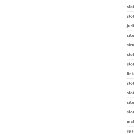
slo
slo
judi
sit
sit
slo
slo
link
slo
slo
sit
slo
mah
sp