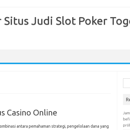
 Situs Judi Slot Poker Tog
Sea
for:
R
s Casino Online
Jam
befi
pró
kombinasi antara pemahaman strategi, pengelolaan dana yang