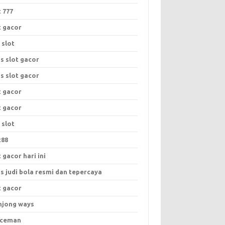
t 777
t gacor
 slot
us slot gacor
us slot gacor
t gacor
t gacor
 slot
t88
t gacor hari ini
us judi bola resmi dan tepercaya
t gacor
jong ways
aceman