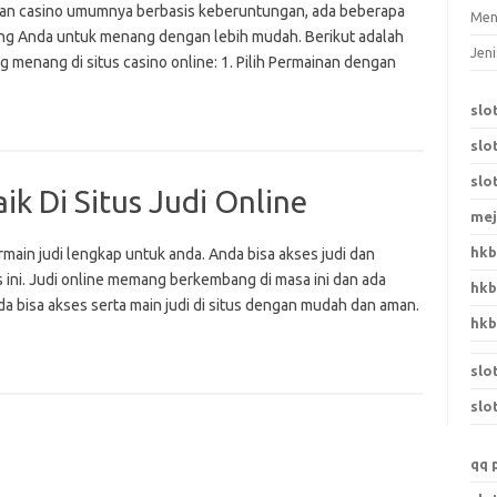
nan casino umumnya berbasis keberuntungan, ada beberapa
Men
ang Anda untuk menang dengan lebih mudah. Berikut adalah
Jeni
menang di situs casino online: 1. Pilih Permainan dengan
slo
slo
slo
ik Di Situs Judi Online
mej
hk
rmain judi lengkap untuk anda. Anda bisa akses judi dan
s ini. Judi online memang berkembang di masa ini dan ada
hk
da bisa akses serta main judi di situs dengan mudah dan aman.
hk
slo
slo
qq 