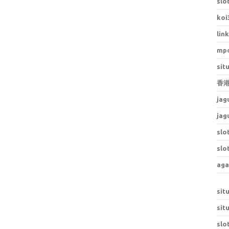
slo
koi
lin
mpo
sit
香
jag
jag
slo
slo
aga
sit
sit
slo