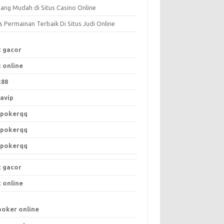
ang Mudah di Situs Casino Online
s Permainan Terbaik Di Situs Judi Online
t gacor
t online
t88
avip
bpokerqq
bpokerqq
bpokerqq
t gacor
t online
poker online