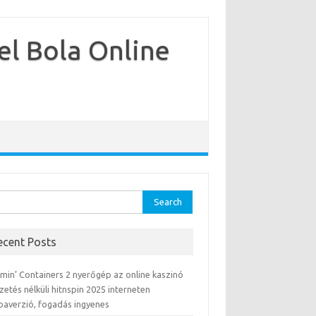
el Bola Online
rch
ecent Posts
min’ Containers 2 nyerőgép az online kaszinó
zetés nélküli hitnspin 2025 interneten
baverzió, fogadás ingyenes