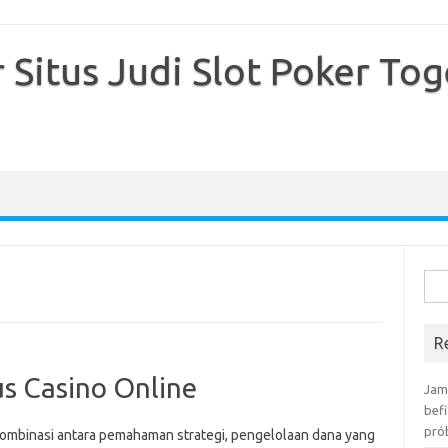
 Situs Judi Slot Poker Tog
Sea
for:
R
s Casino Online
Jam
befi
pró
kombinasi antara pemahaman strategi, pengelolaan dana yang