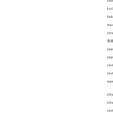
slo
koi
lin
mpo
sit
香
jag
jag
slo
slo
aga
sit
sit
slo