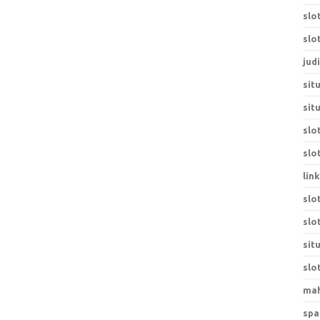
slo
slo
judi
sit
sit
slo
slo
link
slo
slo
sit
slo
mah
sp