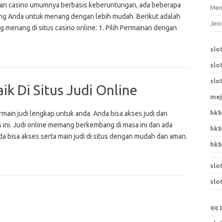
nan casino umumnya berbasis keberuntungan, ada beberapa
Men
ang Anda untuk menang dengan lebih mudah. Berikut adalah
Jeni
menang di situs casino online: 1. Pilih Permainan dengan
slo
slo
slo
ik Di Situs Judi Online
mej
hk
rmain judi lengkap untuk anda. Anda bisa akses judi dan
s ini. Judi online memang berkembang di masa ini dan ada
hk
da bisa akses serta main judi di situs dengan mudah dan aman.
hk
slo
slo
qq 