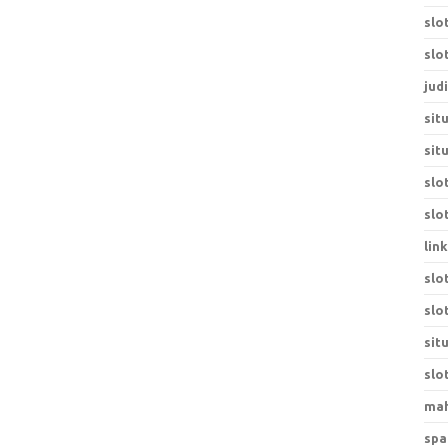
slo
slo
judi
sit
sit
slo
slo
link
slo
slo
sit
slo
mah
sp