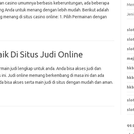
nan casino umumnya berbasis keberuntungan, ada beberapa
Men
ang Anda untuk menang dengan lebih mudah. Berikut adalah
Jeni
menang di situs casino online: 1. Pilih Permainan dengan
slo
slo
slo
ik Di Situs Judi Online
mej
hk
rmain judi lengkap untuk anda. Anda bisa akses judi dan
s ini. Judi online memang berkembang di masa ini dan ada
hk
da bisa akses serta main judi di situs dengan mudah dan aman.
hk
slo
slo
qq 