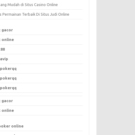
ang Mudah di Situs Casino Online
s Permainan Terbaik Di Situs Judi Online
t gacor
t online
t88
avip
bpokerqq
bpokerqq
bpokerqq
t gacor
t online
poker online