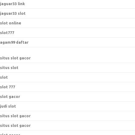
jaguar33 link
jaguar33 slot
slot online
slot777
agam99 daftar
situs slot gacor
situs slot
slot
slot 777
slot gacor
judi slot
situs slot gacor
situs slot gacor