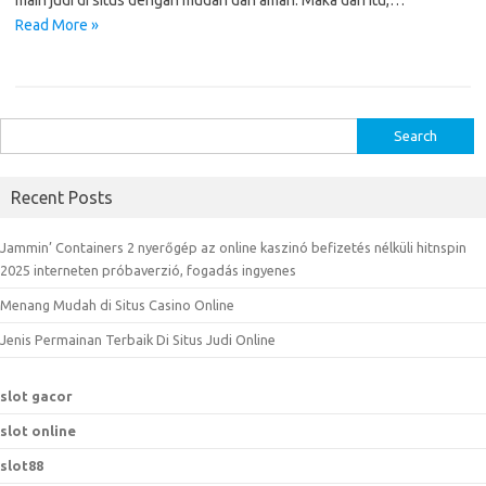
main judi di situs dengan mudah dan aman. Maka dari itu,…
Read More »
S
e
a
Recent Posts
r
c
Jammin’ Containers 2 nyerőgép az online kaszinó befizetés nélküli hitnspin
h
2025 interneten próbaverzió, fogadás ingyenes
f
Menang Mudah di Situs Casino Online
o
r
Jenis Permainan Terbaik Di Situs Judi Online
:
slot gacor
slot online
slot88