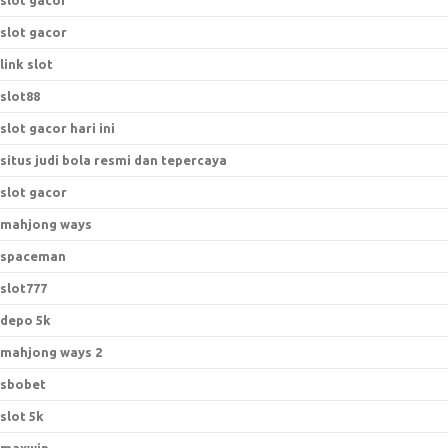
slot gacor
slot gacor
link slot
slot88
slot gacor hari ini
situs judi bola resmi dan tepercaya
slot gacor
mahjong ways
spaceman
slot777
depo 5k
mahjong ways 2
sbobet
slot 5k