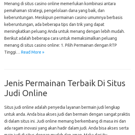
Menang di situs casino online memerlukan kombinasi antara
pemahaman strategi, pengelolaan dana yang baik, dan
keberuntungan. Meskipun permainan casino umumnya berbasis
keberuntungan, ada beberapa tips dan trik yang dapat
meningkatkan peluang Anda untuk menang dengan lebih mudah.
Berikut adalah beberapa cara untuk memaksimalkan peluang
menang di situs casino online: 1. Pilih Permainan dengan RTP
Tinggi…
Read More »
Jenis Permainan Terbaik Di Situs
Judi Online
Situs judi online adalah penyedia layanan bermain judi lengkap
untuk anda. Anda bisa akses judi dan bermain dengan sangat praktis
di dalam situs ini. Judi online memang berkembang di masa ini dan
ada ragam inovasi yang akan hadir dalam judi. Anda bisa akses serta