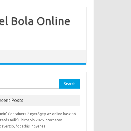
el Bola Online
rch
ecent Posts
min’ Containers 2 nyerőgép az online kaszinó
zetés nélküli hitnspin 2025 interneten
baverzió, fogadás ingyenes