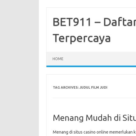
Skip
to
content
BET911 – Daftar
Terpercaya
HOME
TAG ARCHIVES:
JUDUL FILM JUDI
Menang Mudah di Situ
Menang di situs casino online memerlukan 