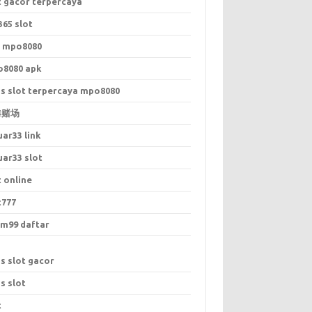
t gacor terpercaya
365 slot
k mpo8080
8080 apk
us slot terpercaya mpo8080
港赌场
uar33 link
uar33 slot
t online
t777
m99 daftar
us slot gacor
us slot
t