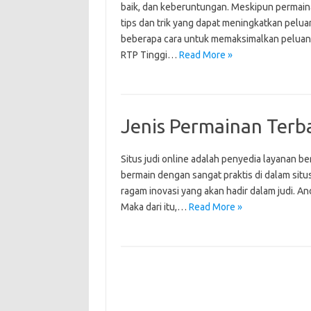
baik, dan keberuntungan. Meskipun permai
tips dan trik yang dapat meningkatkan pelu
beberapa cara untuk memaksimalkan peluang 
RTP Tinggi…
Read More »
Jenis Permainan Terba
Situs judi online adalah penyedia layanan be
bermain dengan sangat praktis di dalam situ
ragam inovasi yang akan hadir dalam judi. An
Maka dari itu,…
Read More »