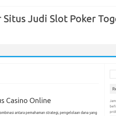
 Situs Judi Slot Poker Tog
Sea
for:
R
s Casino Online
Jam
befi
pró
kombinasi antara pemahaman strategi, pengelolaan dana yang