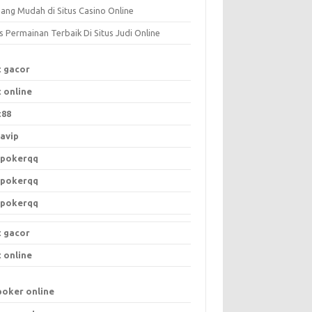
ang Mudah di Situs Casino Online
s Permainan Terbaik Di Situs Judi Online
t gacor
t online
t88
avip
bpokerqq
bpokerqq
bpokerqq
t gacor
t online
poker online