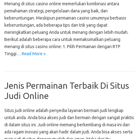
Menang di situs casino online memerlukan kombinasi antara
pemahaman strategi, pengelolaan dana yang baik, dan
keberuntungan. Meskipun permainan casino umumnya berbasis
keberuntungan, ada beberapa tips dan trik yang dapat
meningkatkan peluang Anda untuk menang dengan lebih mudah.
Berikut adalah beberapa cara untuk memaksimalkan peluang
menang di situs casino online: 1. Pilih Permainan dengan RTP
Tinggi…
Read More »
Jenis Permainan Terbaik Di Situs
Judi Online
Situs judi online adalah penyedia layanan bermain judi lengkap
untuk anda. Anda bisa akses judi dan bermain dengan sangat praktis
di dalam situs ini. Judi online memang berkembang di masa ini dan
ada ragam inovasi yang akan hadir dalam judi. Anda bisa akses serta