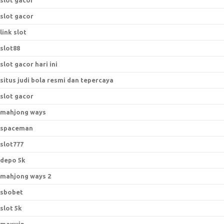
slot gacor
slot gacor
link slot
slot88
slot gacor hari ini
situs judi bola resmi dan tepercaya
slot gacor
mahjong ways
spaceman
slot777
depo 5k
mahjong ways 2
sbobet
slot 5k