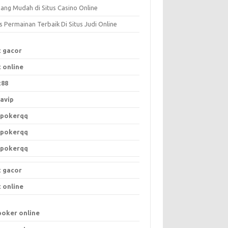
ang Mudah di Situs Casino Online
s Permainan Terbaik Di Situs Judi Online
t gacor
t online
t88
avip
bpokerqq
bpokerqq
bpokerqq
t gacor
t online
poker online