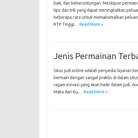
baik, dan keberuntungan. Meskipun permai
tips dan trik yang dapat meningkatkan pelu
beberapa cara untuk memaksimalkan peluang 
RTP Tinggi…
Read More »
Jenis Permainan Terba
Situs judi online adalah penyedia layanan be
bermain dengan sangat praktis di dalam situ
ragam inovasi yang akan hadir dalam judi. An
Maka dari itu,…
Read More »