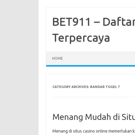
Skip
to
content
BET911 – Daftar
Terpercaya
HOME
CATEGORY ARCHIVES:
BANDAR TOGEL 7
Menang Mudah di Situ
Menang di situs casino online memerlukan 