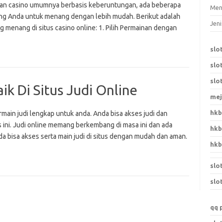
nan casino umumnya berbasis keberuntungan, ada beberapa
Men
ang Anda untuk menang dengan lebih mudah. Berikut adalah
Jeni
menang di situs casino online: 1. Pilih Permainan dengan
slo
slo
slo
ik Di Situs Judi Online
mej
hk
rmain judi lengkap untuk anda. Anda bisa akses judi dan
s ini. Judi online memang berkembang di masa ini dan ada
hk
da bisa akses serta main judi di situs dengan mudah dan aman.
hk
slo
slo
qq 