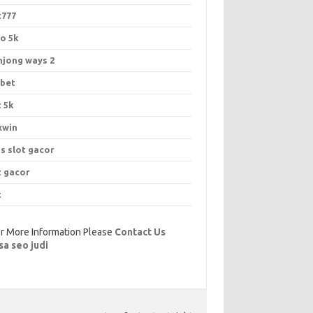
t777
o 5k
jong ways 2
bet
t 5k
xwin
us slot gacor
t gacor
t
r More Information Please
Contact Us
sa seo judi