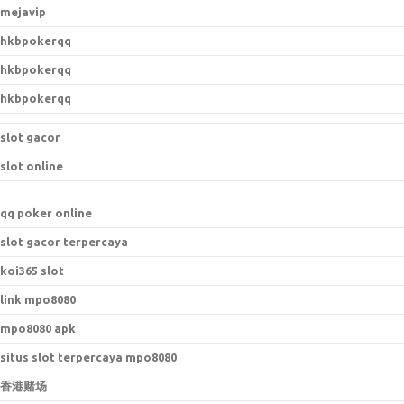
mejavip
hkbpokerqq
hkbpokerqq
hkbpokerqq
slot gacor
slot online
qq poker online
slot gacor terpercaya
koi365 slot
link mpo8080
mpo8080 apk
situs slot terpercaya mpo8080
香港赌场