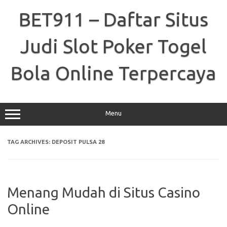
Skip
to
BET911 – Daftar Situs
content
Judi Slot Poker Togel
Bola Online Terpercaya
Menu
TAG ARCHIVES:
DEPOSIT PULSA 28
Menang Mudah di Situs Casino
Online