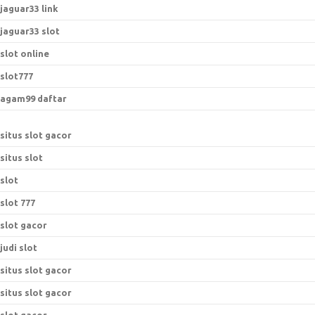
jaguar33 link
jaguar33 slot
slot online
slot777
agam99 daftar
situs slot gacor
situs slot
slot
slot 777
slot gacor
judi slot
situs slot gacor
situs slot gacor