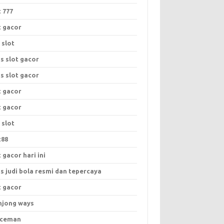
t 777
t gacor
 slot
us slot gacor
us slot gacor
t gacor
t gacor
 slot
t88
t gacor hari ini
us judi bola resmi dan tepercaya
t gacor
jong ways
aceman