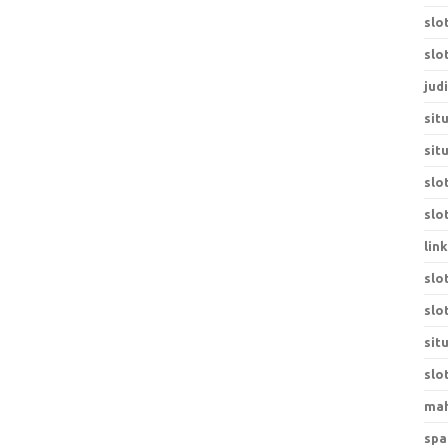
slo
slo
judi
sit
sit
slo
slo
link
slo
slo
sit
slo
mah
sp