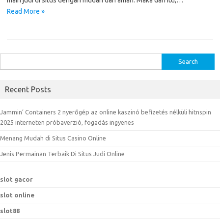
main judi di situs dengan mudah dan aman. Maka dari itu,…
Read More »
S
e
a
Recent Posts
r
c
Jammin’ Containers 2 nyerőgép az online kaszinó befizetés nélküli hitnspin
h
2025 interneten próbaverzió, fogadás ingyenes
f
Menang Mudah di Situs Casino Online
o
r
Jenis Permainan Terbaik Di Situs Judi Online
:
slot gacor
slot online
slot88