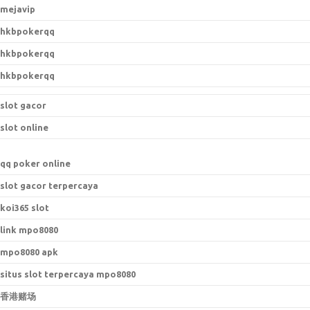
mejavip
hkbpokerqq
hkbpokerqq
hkbpokerqq
slot gacor
slot online
qq poker online
slot gacor terpercaya
koi365 slot
link mpo8080
mpo8080 apk
situs slot terpercaya mpo8080
香港赌场