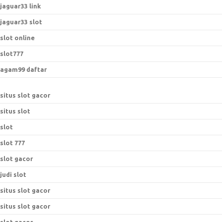
jaguar33 link
jaguar33 slot
slot online
slot777
agam99 daftar
situs slot gacor
situs slot
slot
slot 777
slot gacor
judi slot
situs slot gacor
situs slot gacor