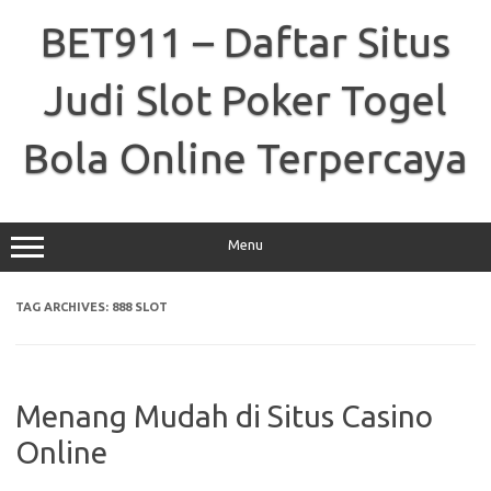
Skip
to
BET911 – Daftar Situs
content
Judi Slot Poker Togel
Bola Online Terpercaya
Menu
TAG ARCHIVES:
888 SLOT
Menang Mudah di Situs Casino
Online