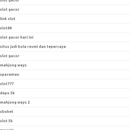
slot gacor
slot gacor
link slot
slot88
slot gacor hari ini
situs judi bola resmi dan tepercaya
slot gacor
mahjong ways
spaceman
slot777
depo 5k
mahjong ways 2
sbobet
slot 5k