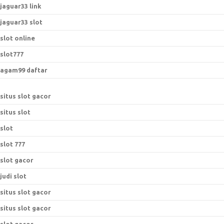
jaguar33 link
jaguar33 slot
slot online
slot777
agam99 daftar
situs slot gacor
situs slot
slot
slot 777
slot gacor
judi slot
situs slot gacor
situs slot gacor