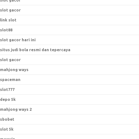
slot gacor
slot gacor
link slot
slot88
slot gacor hari ini
situs judi bola resmi dan tepercaya
slot gacor
mahjong ways
spaceman
slot777
depo 5k
mahjong ways 2
sbobet
slot 5k