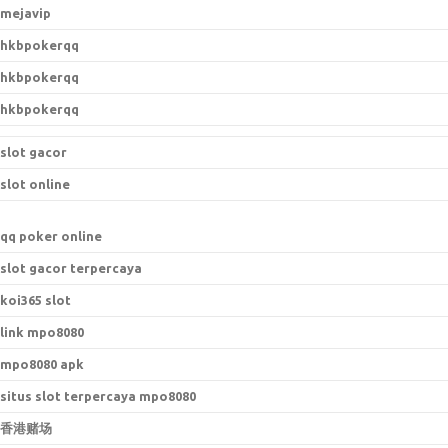
mejavip
hkbpokerqq
hkbpokerqq
hkbpokerqq
slot gacor
slot online
qq poker online
slot gacor terpercaya
koi365 slot
link mpo8080
mpo8080 apk
situs slot terpercaya mpo8080
香港赌场