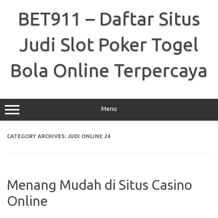
Skip
to
BET911 – Daftar Situs
content
Judi Slot Poker Togel
Bola Online Terpercaya
Menu
CATEGORY ARCHIVES:
JUDI ONLINE 24
Menang Mudah di Situs Casino
Online