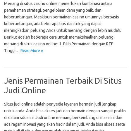
Menang di situs casino online memerlukan kombinasi antara
pemahaman strategi, pengelolaan dana yang baik, dan
keberuntungan. Meskipun permainan casino umumnya berbasis
keberuntungan, ada beberapa tips dan trik yang dapat
meningkatkan peluang Anda untuk menang dengan lebih mudah.
Berikut adalah beberapa cara untuk memaksimalkan peluang
menang di situs casino online: 1. Pilih Permainan dengan RTP
Tinggi…
Read More »
Jenis Permainan Terbaik Di Situs
Judi Online
Situs judi online adalah penyedia layanan bermain judi lengkap
untuk anda. Anda bisa akses judi dan bermain dengan sangat praktis
di dalam situs ini. Judi online memang berkembang di masa ini dan
ada ragam inovasi yang akan hadir dalam judi. Anda bisa akses serta