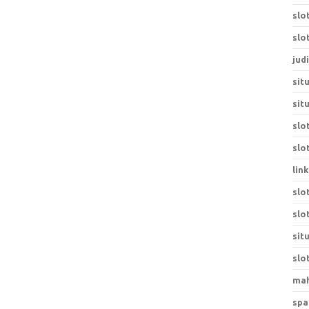
slo
slo
judi
sit
sit
slo
slo
link
slo
slo
sit
slo
mah
sp