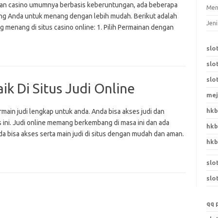
nan casino umumnya berbasis keberuntungan, ada beberapa
Men
ang Anda untuk menang dengan lebih mudah. Berikut adalah
Jeni
menang di situs casino online: 1. Pilih Permainan dengan
slo
slo
slo
ik Di Situs Judi Online
mej
hk
rmain judi lengkap untuk anda. Anda bisa akses judi dan
s ini. Judi online memang berkembang di masa ini dan ada
hk
da bisa akses serta main judi di situs dengan mudah dan aman.
hk
slo
slo
qq 