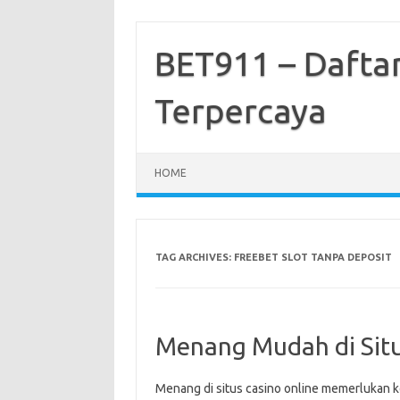
Skip
to
content
BET911 – Daftar
Terpercaya
HOME
TAG ARCHIVES:
FREEBET SLOT TANPA DEPOSIT
Menang Mudah di Situ
Menang di situs casino online memerlukan 