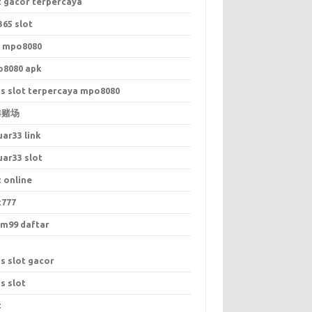
t gacor terpercaya
365 slot
k mpo8080
8080 apk
us slot terpercaya mpo8080
港赌场
uar33 link
uar33 slot
t online
t777
m99 daftar
us slot gacor
us slot
t