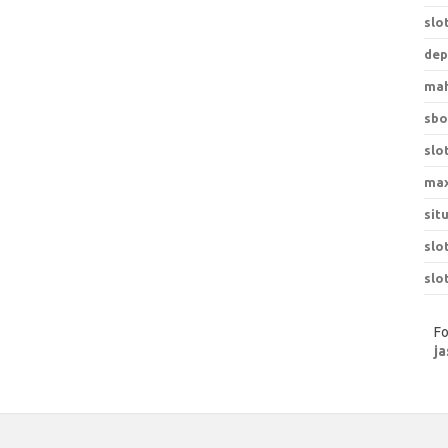
slo
dep
mah
sbo
slo
ma
sit
slo
slo
Fo
ja