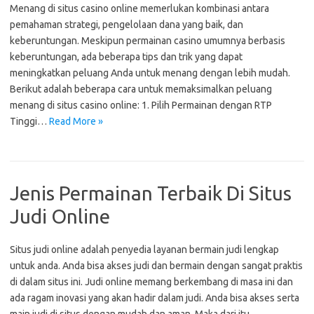
Menang di situs casino online memerlukan kombinasi antara
pemahaman strategi, pengelolaan dana yang baik, dan
keberuntungan. Meskipun permainan casino umumnya berbasis
keberuntungan, ada beberapa tips dan trik yang dapat
meningkatkan peluang Anda untuk menang dengan lebih mudah.
Berikut adalah beberapa cara untuk memaksimalkan peluang
menang di situs casino online: 1. Pilih Permainan dengan RTP
Tinggi…
Read More »
Jenis Permainan Terbaik Di Situs
Judi Online
Situs judi online adalah penyedia layanan bermain judi lengkap
untuk anda. Anda bisa akses judi dan bermain dengan sangat praktis
di dalam situs ini. Judi online memang berkembang di masa ini dan
ada ragam inovasi yang akan hadir dalam judi. Anda bisa akses serta