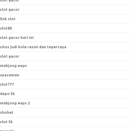
slot gacor
slot gacor
link slot
slot88
slot gacor hari ini
situs judi bola resmi dan tepercaya
slot gacor
mahjong ways
spaceman
slot777
depo 5k
mahjong ways 2
sbobet
slot 5k