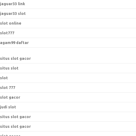
jaguar33 link
jaguar33 slot
slot online
slot777
agam99 daftar
situs slot gacor
situs slot
slot
slot 777
slot gacor
judi slot
situs slot gacor
situs slot gacor