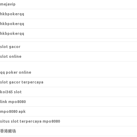
mejavip
hkbpokerqq
hkbpokerqq
hkbpokerqq
slot gacor
slot online
qq poker online
slot gacor terpercaya
koi365 slot
link mpo8080
mpo8080 apk
situs slot terpercaya mpo8080
香港赌场