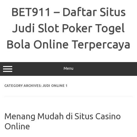
Skip
to
BET911 – Daftar Situs
content
Judi Slot Poker Togel
Bola Online Terpercaya
Menu
CATEGORY ARCHIVES:
JUDI ONLINE 1
Menang Mudah di Situs Casino
Online