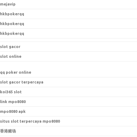
mejavip
hkbpokerqq
hkbpokerqq
hkbpokerqq
slot gacor
slot online
qq poker online
slot gacor terpercaya
koi365 slot
link mpo8080
mpo8080 apk
situs slot terpercaya mpo8080
香港赌场