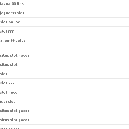
jaguar33 link
jaguar33 slot
slot online
slot777
agam99 daftar
situs slot gacor
situs slot
slot
slot 777
slot gacor
judi slot
situs slot gacor
situs slot gacor