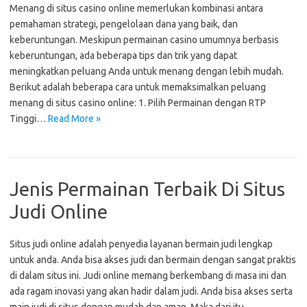
Menang di situs casino online memerlukan kombinasi antara
pemahaman strategi, pengelolaan dana yang baik, dan
keberuntungan. Meskipun permainan casino umumnya berbasis
keberuntungan, ada beberapa tips dan trik yang dapat
meningkatkan peluang Anda untuk menang dengan lebih mudah.
Berikut adalah beberapa cara untuk memaksimalkan peluang
menang di situs casino online: 1. Pilih Permainan dengan RTP
Tinggi…
Read More »
Jenis Permainan Terbaik Di Situs
Judi Online
Situs judi online adalah penyedia layanan bermain judi lengkap
untuk anda. Anda bisa akses judi dan bermain dengan sangat praktis
di dalam situs ini. Judi online memang berkembang di masa ini dan
ada ragam inovasi yang akan hadir dalam judi. Anda bisa akses serta