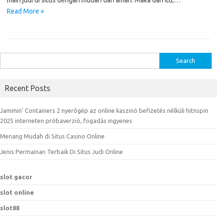
main judi di situs dengan mudah dan aman. Maka dari itu,…
Read More »
S
e
a
Recent Posts
r
c
Jammin’ Containers 2 nyerőgép az online kaszinó befizetés nélküli hitnspin
h
2025 interneten próbaverzió, fogadás ingyenes
f
Menang Mudah di Situs Casino Online
o
r
Jenis Permainan Terbaik Di Situs Judi Online
:
slot gacor
slot online
slot88