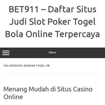
Skip
to
BET911 – Daftar Situs
content
Judi Slot Poker Togel
Bola Online Terpercaya
Menu
TAG ARCHIVES:
BANDAR TOGEL 145
Menang Mudah di Situs Casino
Online