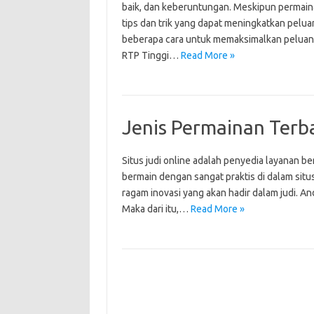
baik, dan keberuntungan. Meskipun permai
tips dan trik yang dapat meningkatkan pelu
beberapa cara untuk memaksimalkan peluang 
RTP Tinggi…
Read More »
Jenis Permainan Terba
Situs judi online adalah penyedia layanan be
bermain dengan sangat praktis di dalam situ
ragam inovasi yang akan hadir dalam judi. An
Maka dari itu,…
Read More »