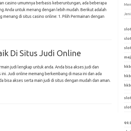
nan casino umumnya berbasis keberuntungan, ada beberapa
Men
ang Anda untuk menang dengan lebih mudah. Berikut adalah
Jeni
menang di situs casino online: 1. Pilih Permainan dengan
slo
slo
slo
ik Di Situs Judi Online
mej
hk
rmain judi lengkap untuk anda. Anda bisa akses judi dan
s ini. Judi online memang berkembang di masa ini dan ada
hk
da bisa akses serta main judi di situs dengan mudah dan aman.
hk
slo
slo
qq 