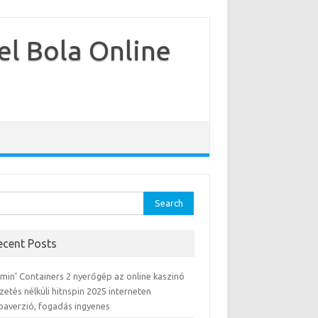
el Bola Online
rch
ecent Posts
min’ Containers 2 nyerőgép az online kaszinó
zetés nélküli hitnspin 2025 interneten
baverzió, fogadás ingyenes