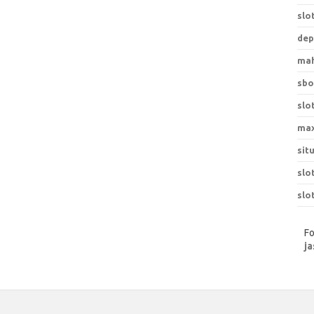
slo
dep
mah
sbo
slo
ma
sit
slo
slo
Fo
ja