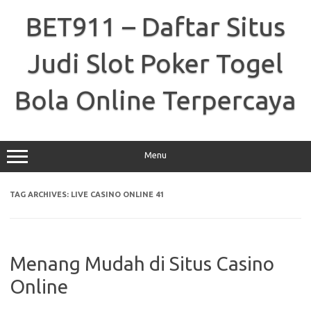
Skip
to
BET911 – Daftar Situs
content
Judi Slot Poker Togel
Bola Online Terpercaya
Menu
TAG ARCHIVES:
LIVE CASINO ONLINE 41
Menang Mudah di Situs Casino
Online