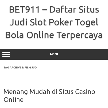
Skip
to
BET911 – Daftar Situs
content
Judi Slot Poker Togel
Bola Online Terpercaya
Menu
TAG ARCHIVES:
FILM JUDI
Menang Mudah di Situs Casino
Online