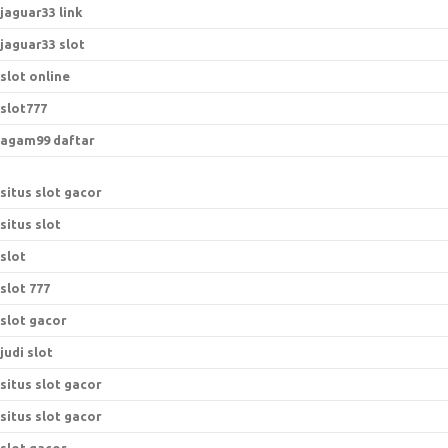
jaguar33 link
jaguar33 slot
slot online
slot777
agam99 daftar
situs slot gacor
situs slot
slot
slot 777
slot gacor
judi slot
situs slot gacor
situs slot gacor