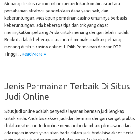
Menang di situs casino online memerlukan kombinasi antara
pemahaman strategi, pengelolaan dana yang baik, dan
keberuntungan. Meskipun permainan casino umumnya berbasis
keberuntungan, ada beberapa tips dan trik yang dapat
meningkatkan peluang Anda untuk menang dengan lebih mudah.
Berikut adalah beberapa cara untuk memaksimalkan peluang
menang di situs casino online: 1. Pilih Permainan dengan RTP
Tinggi…
Read More »
Jenis Permainan Terbaik Di Situs
Judi Online
Situs judi online adalah penyedia layanan bermain judi lengkap
untuk anda. Anda bisa akses judi dan bermain dengan sangat praktis
di dalam situs ini. Judi online memang berkembang di masa ini dan
ada ragam inovasi yang akan hadir dalam judi. Anda bisa akses serta