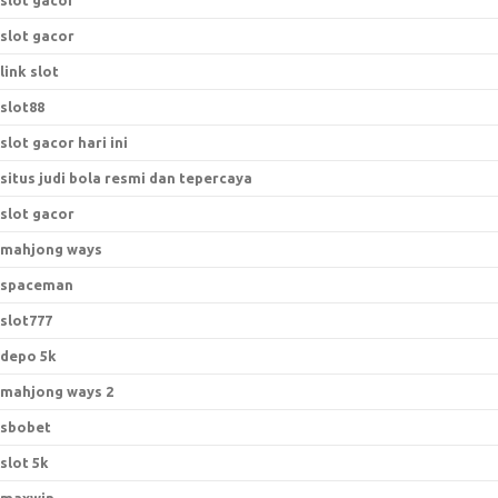
slot gacor
slot gacor
link slot
slot88
slot gacor hari ini
situs judi bola resmi dan tepercaya
slot gacor
mahjong ways
spaceman
slot777
depo 5k
mahjong ways 2
sbobet
slot 5k