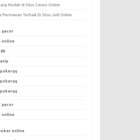
ang Mudah di Situs Casino Online
s Permainan Terbaik Di Situs Judi Online
t gacor
t online
t88
avip
bpokerqq
bpokerqq
bpokerqq
t gacor
t online
poker online