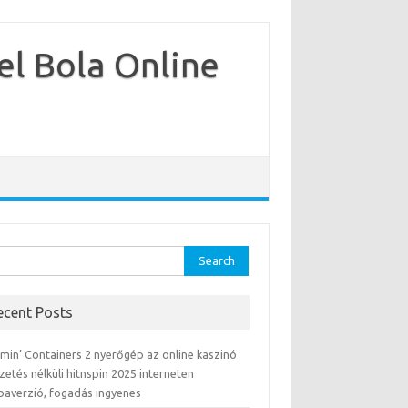
el Bola Online
rch
ecent Posts
min’ Containers 2 nyerőgép az online kaszinó
zetés nélküli hitnspin 2025 interneten
baverzió, fogadás ingyenes