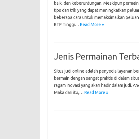
baik, dan keberuntungan. Meskipun permai
tips dan trik yang dapat meningkatkan pelu
beberapa cara untuk memaksimalkan peluang 
RTP Tinggi…
Read More »
Jenis Permainan Terba
Situs judi online adalah penyedia layanan be
bermain dengan sangat praktis di dalam situ
ragam inovasi yang akan hadir dalam judi. An
Maka dari itu,…
Read More »