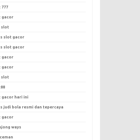
t 777
t gacor
 slot
us slot gacor
us slot gacor
t gacor
t gacor
 slot
t88
t gacor hari ini
us judi bola resmi dan tepercaya
t gacor
jong ways
aceman