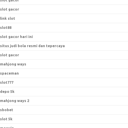
slot gacor
slot gacor
link slot
slot88
slot gacor hari ini
situs judi bola resmi dan tepercaya
slot gacor
mahjong ways
spaceman
slot777
depo 5k
mahjong ways 2
sbobet
slot 5k