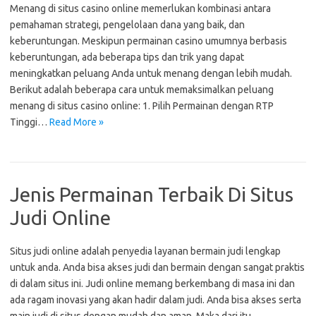
Menang di situs casino online memerlukan kombinasi antara
pemahaman strategi, pengelolaan dana yang baik, dan
keberuntungan. Meskipun permainan casino umumnya berbasis
keberuntungan, ada beberapa tips dan trik yang dapat
meningkatkan peluang Anda untuk menang dengan lebih mudah.
Berikut adalah beberapa cara untuk memaksimalkan peluang
menang di situs casino online: 1. Pilih Permainan dengan RTP
Tinggi…
Read More »
Jenis Permainan Terbaik Di Situs
Judi Online
Situs judi online adalah penyedia layanan bermain judi lengkap
untuk anda. Anda bisa akses judi dan bermain dengan sangat praktis
di dalam situs ini. Judi online memang berkembang di masa ini dan
ada ragam inovasi yang akan hadir dalam judi. Anda bisa akses serta