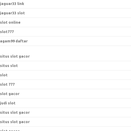
jaguar33 link
jaguar33 slot
slot online
slot777
agam99 daftar
situs slot gacor
situs slot
slot
slot 777
slot gacor
judi slot
situs slot gacor
situs slot gacor