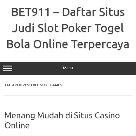
Skip
to
BET911 – Daftar Situs
content
Judi Slot Poker Togel
Bola Online Terpercaya
Menu
TAG ARCHIVES:
FREE SLOT GAMES
Menang Mudah di Situs Casino
Online