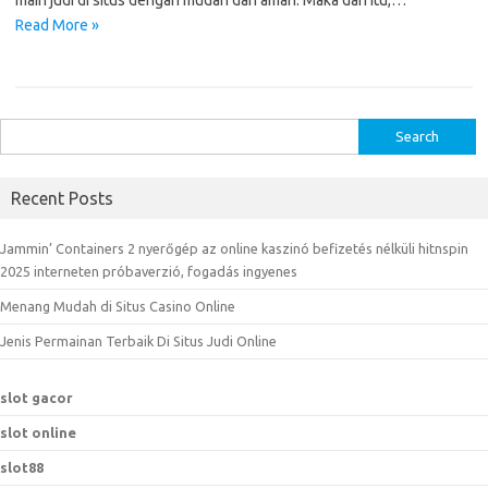
main judi di situs dengan mudah dan aman. Maka dari itu,…
Read More »
S
e
a
Recent Posts
r
c
Jammin’ Containers 2 nyerőgép az online kaszinó befizetés nélküli hitnspin
h
2025 interneten próbaverzió, fogadás ingyenes
f
Menang Mudah di Situs Casino Online
o
r
Jenis Permainan Terbaik Di Situs Judi Online
:
slot gacor
slot online
slot88