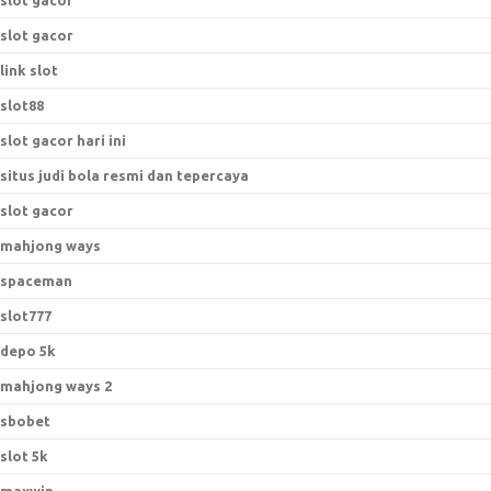
slot gacor
slot gacor
link slot
slot88
slot gacor hari ini
situs judi bola resmi dan tepercaya
slot gacor
mahjong ways
spaceman
slot777
depo 5k
mahjong ways 2
sbobet
slot 5k