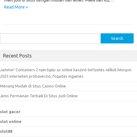
main judi di situs dengan mudah dan aman. Maka dari itu,…
Read More »
S
e
a
Recent Posts
r
c
Jammin’ Containers 2 nyerőgép az online kaszinó befizetés nélküli hitnspin
h
2025 interneten próbaverzió, fogadás ingyenes
f
Menang Mudah di Situs Casino Online
o
r
Jenis Permainan Terbaik Di Situs Judi Online
:
slot gacor
slot online
slot88