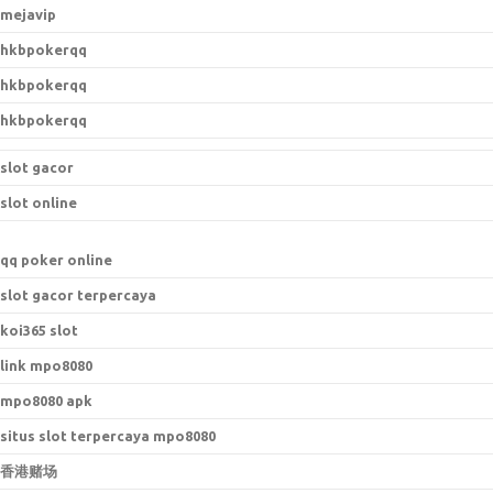
mejavip
hkbpokerqq
hkbpokerqq
hkbpokerqq
slot gacor
slot online
qq poker online
slot gacor terpercaya
koi365 slot
link mpo8080
mpo8080 apk
situs slot terpercaya mpo8080
香港赌场