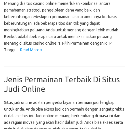
Menang di situs casino online memerlukan kombinasi antara
pemahaman strategi, pengelolaan dana yang baik, dan
keberuntungan. Meskipun permainan casino umumnya berbasis
keberuntungan, ada beberapa tips dan trik yang dapat
meningkatkan peluang Anda untuk menang dengan lebih mudah.
Berikut adalah beberapa cara untuk memaksimalkan peluang
menang di situs casino online: 1. Pilih Permainan dengan RTP
Tinggi…
Read More »
Jenis Permainan Terbaik Di Situs
Judi Online
Situs judi online adalah penyedia layanan bermain judi lengkap
untuk anda. Anda bisa akses judi dan bermain dengan sangat praktis
di dalam situs ini. Judi online memang berkembang di masa ini dan
ada ragam inovasi yang akan hadir dalam judi. Anda bisa akses serta