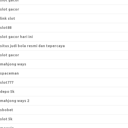
slot gacor
slot gacor
link slot
slot88
slot gacor hari ini
situs judi bola resmi dan tepercaya
slot gacor
mahjong ways
spaceman
slot777
depo 5k
mahjong ways 2
sbobet
slot 5k