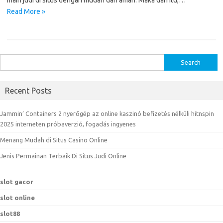
main judi di situs dengan mudah dan aman. Maka dari itu,…
Read More »
S
e
a
Recent Posts
r
c
Jammin’ Containers 2 nyerőgép az online kaszinó befizetés nélküli hitnspin
h
2025 interneten próbaverzió, fogadás ingyenes
f
Menang Mudah di Situs Casino Online
o
r
Jenis Permainan Terbaik Di Situs Judi Online
:
slot gacor
slot online
slot88