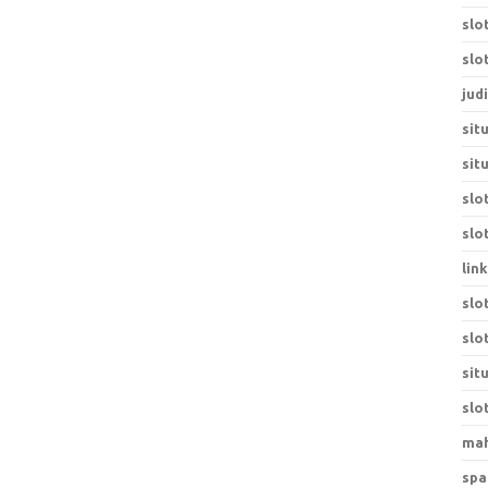
slo
slo
judi
sit
sit
slo
slo
link
slo
slo
sit
slo
mah
sp