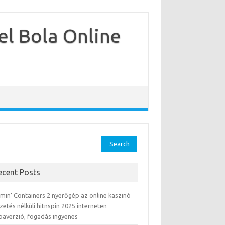
el Bola Online
rch
ecent Posts
min’ Containers 2 nyerőgép az online kaszinó
zetés nélküli hitnspin 2025 interneten
baverzió, fogadás ingyenes