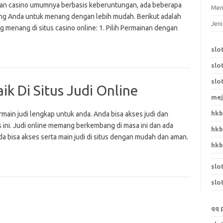
nan casino umumnya berbasis keberuntungan, ada beberapa
Men
ang Anda untuk menang dengan lebih mudah. Berikut adalah
Jeni
menang di situs casino online: 1. Pilih Permainan dengan
slo
slo
slo
ik Di Situs Judi Online
mej
hk
rmain judi lengkap untuk anda. Anda bisa akses judi dan
s ini. Judi online memang berkembang di masa ini dan ada
hk
da bisa akses serta main judi di situs dengan mudah dan aman.
hk
slo
slo
qq 