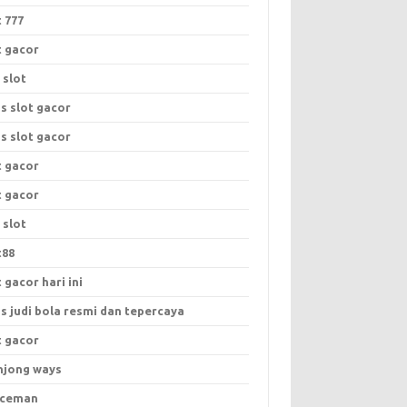
t 777
t gacor
 slot
us slot gacor
us slot gacor
t gacor
t gacor
 slot
t88
t gacor hari ini
us judi bola resmi dan tepercaya
t gacor
jong ways
aceman