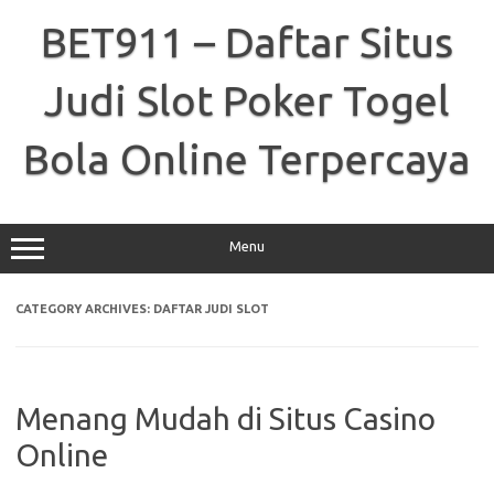
Skip
to
BET911 – Daftar Situs
content
Judi Slot Poker Togel
Bola Online Terpercaya
Menu
CATEGORY ARCHIVES:
DAFTAR JUDI SLOT
Menang Mudah di Situs Casino
Online