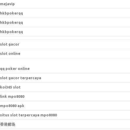
mejavip
hkbpokerqq
hkbpokerqq
hkbpokerqq
slot gacor
slot online
qq poker online
slot gacor terpercaya
koi365 slot
link mpo8080
mpo8080 apk
situs slot terpercaya mpo8080
香港赌场