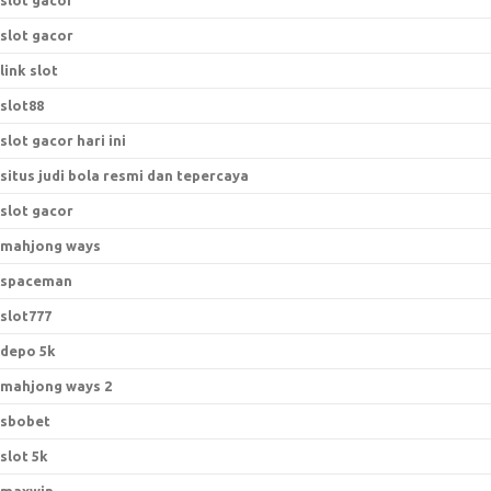
slot gacor
slot gacor
link slot
slot88
slot gacor hari ini
situs judi bola resmi dan tepercaya
slot gacor
mahjong ways
spaceman
slot777
depo 5k
mahjong ways 2
sbobet
slot 5k