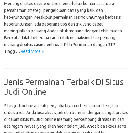
Menang di situs casino online memerlukan kombinasi antara
pemahaman strategi, pengelolaan dana yang baik, dan
keberuntungan. Meskipun permainan casino umumnya berbasis
keberuntungan, ada beberapa tips dan trik yang dapat
meningkatkan peluang Anda untuk menang dengan lebih mudah.
Berikut adalah beberapa cara untuk memaksimalkan peluang
menang di situs casino online: 1. Pilih Permainan dengan RTP
Tinggi…
Read More »
Jenis Permainan Terbaik Di Situs
Judi Online
Situs judi online adalah penyedia layanan bermain judi lengkap
untuk anda. Anda bisa akses judi dan bermain dengan sangat praktis
di dalam situs ini. Judi online memang berkembang di masa ini dan
ada ragam inovasi yang akan hadir dalam judi. Anda bisa akses serta