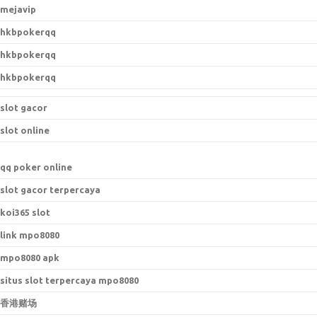
mejavip
hkbpokerqq
hkbpokerqq
hkbpokerqq
slot gacor
slot online
qq poker online
slot gacor terpercaya
koi365 slot
link mpo8080
mpo8080 apk
situs slot terpercaya mpo8080
香港赌场