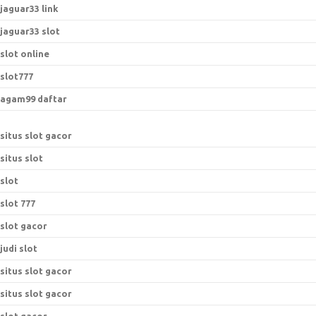
jaguar33 link
jaguar33 slot
slot online
slot777
agam99 daftar
situs slot gacor
situs slot
slot
slot 777
slot gacor
judi slot
situs slot gacor
situs slot gacor