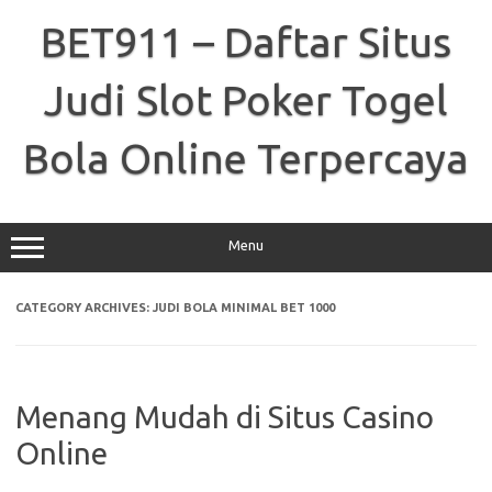
Skip
to
BET911 – Daftar Situs
content
Judi Slot Poker Togel
Bola Online Terpercaya
Menu
CATEGORY ARCHIVES:
JUDI BOLA MINIMAL BET 1000
Menang Mudah di Situs Casino
Online