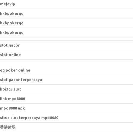
mejavip
hkbpokerqq
hkbpokerqq
hkbpokerqq
slot gacor
slot online
qq poker online
slot gacor terpercaya
koi365 slot
link mpo8080
mpo8080 apk
situs slot terpercaya mpo8080
香港赌场