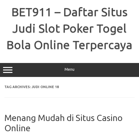
Skip
to
BET911 – Daftar Situs
content
Judi Slot Poker Togel
Bola Online Terpercaya
Menu
TAG ARCHIVES:
JUDI ONLINE 18
Menang Mudah di Situs Casino
Online