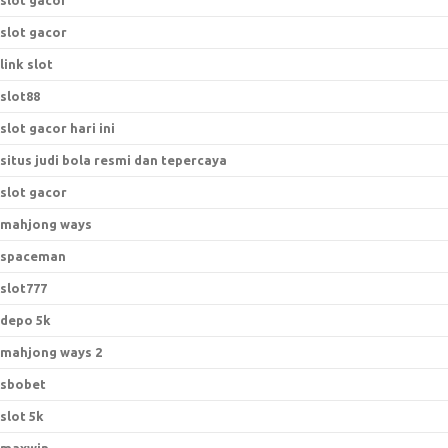
slot gacor
slot gacor
link slot
slot88
slot gacor hari ini
situs judi bola resmi dan tepercaya
slot gacor
mahjong ways
spaceman
slot777
depo 5k
mahjong ways 2
sbobet
slot 5k