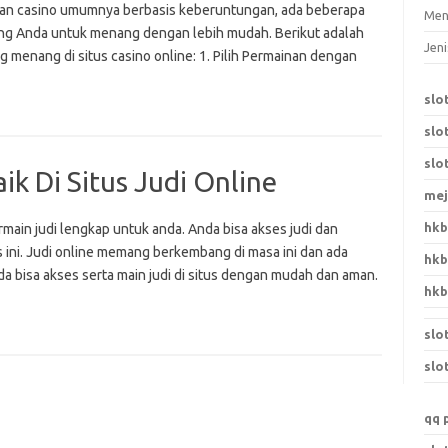
nan casino umumnya berbasis keberuntungan, ada beberapa
Men
ang Anda untuk menang dengan lebih mudah. Berikut adalah
Jeni
menang di situs casino online: 1. Pilih Permainan dengan
slo
slo
slo
ik Di Situs Judi Online
mej
hk
rmain judi lengkap untuk anda. Anda bisa akses judi dan
s ini. Judi online memang berkembang di masa ini dan ada
hk
da bisa akses serta main judi di situs dengan mudah dan aman.
hk
slo
slo
qq 