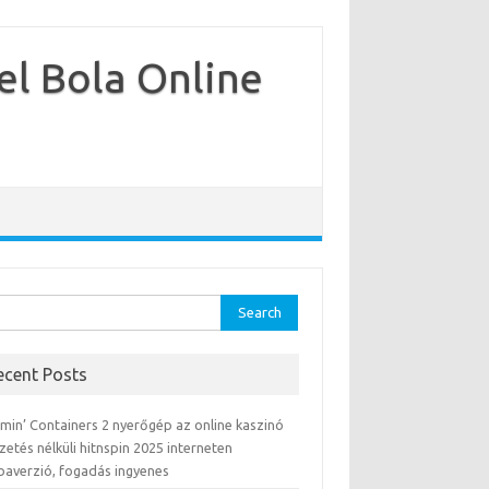
el Bola Online
rch
ecent Posts
min’ Containers 2 nyerőgép az online kaszinó
zetés nélküli hitnspin 2025 interneten
baverzió, fogadás ingyenes