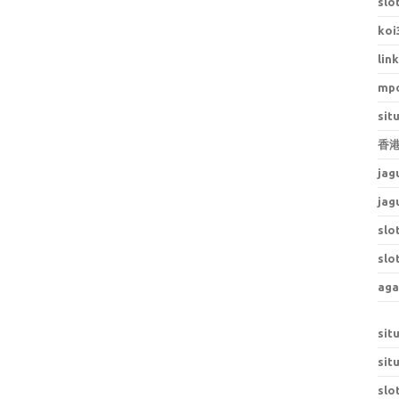
slo
koi
lin
mpo
sit
香
jag
jag
slo
slo
aga
sit
sit
slo