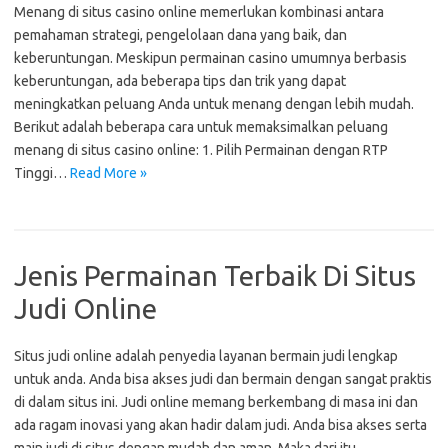
Menang di situs casino online memerlukan kombinasi antara
pemahaman strategi, pengelolaan dana yang baik, dan
keberuntungan. Meskipun permainan casino umumnya berbasis
keberuntungan, ada beberapa tips dan trik yang dapat
meningkatkan peluang Anda untuk menang dengan lebih mudah.
Berikut adalah beberapa cara untuk memaksimalkan peluang
menang di situs casino online: 1. Pilih Permainan dengan RTP
Tinggi…
Read More »
Jenis Permainan Terbaik Di Situs
Judi Online
Situs judi online adalah penyedia layanan bermain judi lengkap
untuk anda. Anda bisa akses judi dan bermain dengan sangat praktis
di dalam situs ini. Judi online memang berkembang di masa ini dan
ada ragam inovasi yang akan hadir dalam judi. Anda bisa akses serta