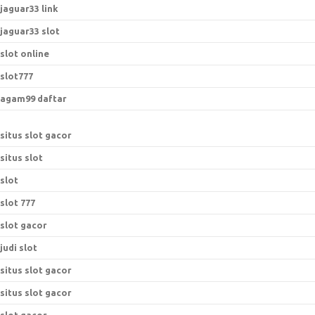
jaguar33 link
jaguar33 slot
slot online
slot777
agam99 daftar
situs slot gacor
situs slot
slot
slot 777
slot gacor
judi slot
situs slot gacor
situs slot gacor