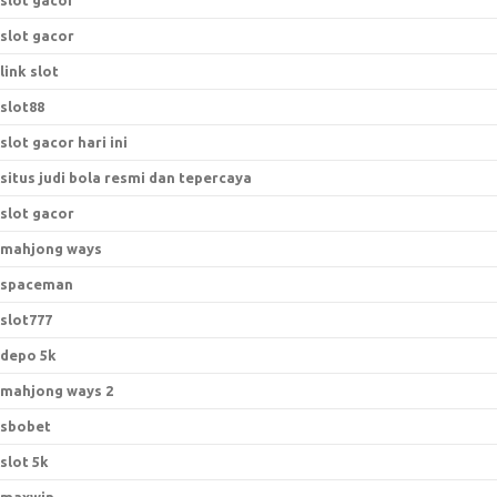
slot gacor
slot gacor
link slot
slot88
slot gacor hari ini
situs judi bola resmi dan tepercaya
slot gacor
mahjong ways
spaceman
slot777
depo 5k
mahjong ways 2
sbobet
slot 5k