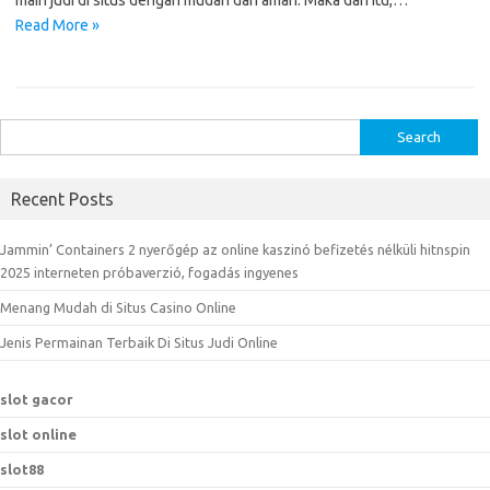
main judi di situs dengan mudah dan aman. Maka dari itu,…
Read More »
S
e
a
Recent Posts
r
c
Jammin’ Containers 2 nyerőgép az online kaszinó befizetés nélküli hitnspin
h
2025 interneten próbaverzió, fogadás ingyenes
f
Menang Mudah di Situs Casino Online
o
r
Jenis Permainan Terbaik Di Situs Judi Online
:
slot gacor
slot online
slot88