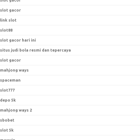
slot gacor
slot gacor
link slot
slot88
slot gacor hari ini
situs judi bola resmi dan tepercaya
slot gacor
mahjong ways
spaceman
slot777
depo 5k
mahjong ways 2
sbobet
slot 5k