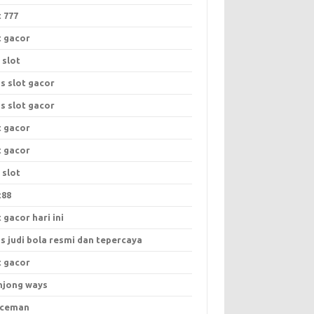
t 777
t gacor
 slot
us slot gacor
us slot gacor
t gacor
t gacor
 slot
t88
t gacor hari ini
us judi bola resmi dan tepercaya
t gacor
jong ways
aceman