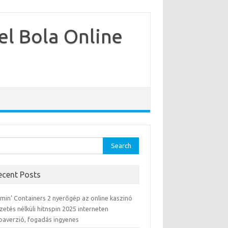
el Bola Online
rch
ecent Posts
min’ Containers 2 nyerőgép az online kaszinó
zetés nélküli hitnspin 2025 interneten
baverzió, fogadás ingyenes