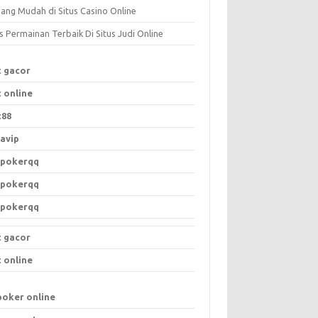
ang Mudah di Situs Casino Online
s Permainan Terbaik Di Situs Judi Online
t gacor
t online
t88
avip
bpokerqq
bpokerqq
bpokerqq
t gacor
t online
poker online