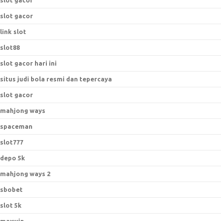
slot gacor
slot gacor
link slot
slot88
slot gacor hari ini
situs judi bola resmi dan tepercaya
slot gacor
mahjong ways
spaceman
slot777
depo 5k
mahjong ways 2
sbobet
slot 5k