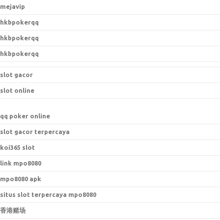
mejavip
hkbpokerqq
hkbpokerqq
hkbpokerqq
slot gacor
slot online
qq poker online
slot gacor terpercaya
koi365 slot
link mpo8080
mpo8080 apk
situs slot terpercaya mpo8080
香港赌场