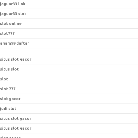
jaguar33 link
jaguar33 slot
slot online
slot777
agam99 daftar
situs slot gacor
situs slot
slot
slot 777
slot gacor
judi slot
situs slot gacor
situs slot gacor