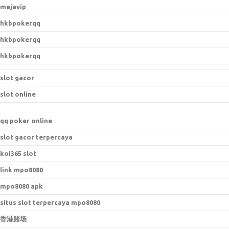
mejavip
hkbpokerqq
hkbpokerqq
hkbpokerqq
slot gacor
slot online
qq poker online
slot gacor terpercaya
koi365 slot
link mpo8080
mpo8080 apk
situs slot terpercaya mpo8080
香港赌场