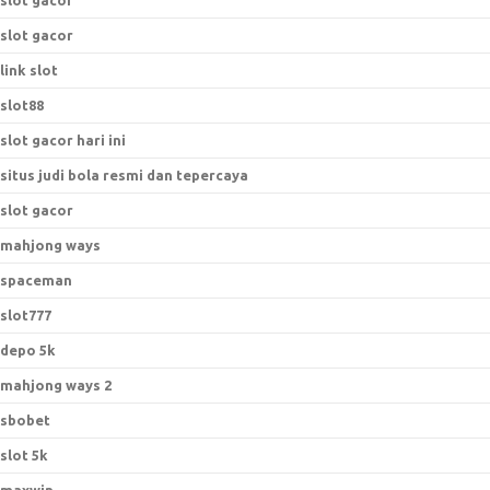
slot gacor
slot gacor
link slot
slot88
slot gacor hari ini
situs judi bola resmi dan tepercaya
slot gacor
mahjong ways
spaceman
slot777
depo 5k
mahjong ways 2
sbobet
slot 5k